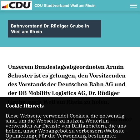
CDU Stadtverband Weil am Rhein
Bahnvorstand Dr. Rüdiger Grube in
Weil am Rhein
Unserem Bundestagsabgeordneten Armin
Schuster ist es gelungen, den Vorsitzenden
des Vorstands der Deutschen Bahn AG und
der DB Mobility Logistics AG, Dr. Rüdiger
Grube, nach Weil am Rhein zu holen.
Cookie Hinweis
Diese Webseite verwendet Cookies, die notwendig
Herr Dr. Grube wird am Sonntag kommender
sind, um die Webseite zu nutzen. Weiterhin
verwenden wir Dienste von Drittanbietern, die uns
Woche,
helfen, unser Webangebot zu verbessern (Website-
Optmierung). Für die Verwendung bestimmter