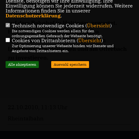
Dienste, benötigen wir Ihre Einwilligung. Ihre
am 31. Oktober 2010 um 11:00 Uhr
Einwilligung können Sie jederzeit widerrufen. Weitere
Informationen finden Sie in unserer
Datenschutzerklärung
.
auf dem Bahnhof in Haltingen erwartet.
Technisch notwendige Cookies (
Übersicht
)
Helfen Sie mit, die Bahn davon zu
Die notwendigen Cookies werden allein für den
ordnungsgemäßen Gebrauch der Webseite benötigt.
überzeugen, doch noch mehr in den
Cookies von Drittanbietern (
Übersicht
)
Zur Optimierung unserer Webseite binden wir Dienste und
Lärmschutz in Haltingen und am Otterbach
Angebote von Drittanbietern ein.
zu investieren.
Alle akzeptieren
Auswahl speichern
22.10.2010, 11:13 Uhr
Rheintalbahn