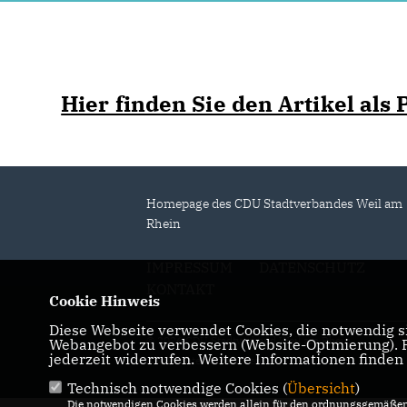
Hier finden Sie den Artikel als 
Homepage des CDU Stadtverbandes Weil am
Rhein
IMPRESSUM
DATENSCHUTZ
KONTAKT
Cookie Hinweis
Diese Webseite verwendet Cookies, die notwendig si
© 2026 CDU Stadtverband Weil am Rhein
Webangebot zu verbessern (Website-Optmierung). Fü
jederzeit widerrufen. Weitere Informationen finden
Alle Rechte vorbehalten.
Technisch notwendige Cookies (
Übersicht
)
Die notwendigen Cookies werden allein für den ordnungsgemäßen 