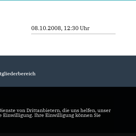
08.10.2008, 12:30 Uhr
tgliederbereich
enste von Drittanbietern, die uns helfen, unser
Realisation: Sharkness Media GmbH & Co. KG
Einwilligung. Ihre Einwilligung können Sie